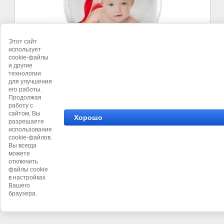
Этот сайт
использует
cookie-файлы
и другие
технологии
для улучшения
его работы.
©
фотосалон
Продолжая
работу с
сайтом, Вы
Хорошо
разрешаете
использование
cookie-файлов.
Вы всегда
можете
отключить
файлы cookie
в настройках
Вашего
браузера.